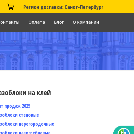
Регион доставки: Санкт-Петербург
Контакты
Оплата
Блог
О компании
азоблоки на клей
ит продаж 2025
азоблоки стеновые
азоблоки перегородочные
азоблоки пазогребневые