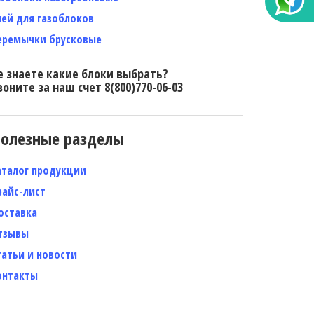
лей для газоблоков
еремычки брусковые
е знаете какие блоки выбрать?
воните за наш счет 8(800)770-06-03
олезные разделы
аталог продукции
райс-лист
оставка
тзывы
татьи и новости
онтакты