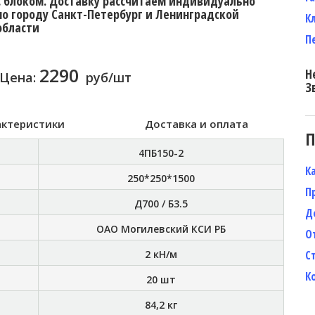
с блоком. Доставку рассчитаем индивидуально
по городу Санкт-Петербург и Ленинградской
К
области
П
2290
Н
Цена:
руб/шт
З
актеристики
Доставка и оплата
П
4ПБ150-2
К
250*250*1500
П
Д700 / Б3.5
Д
ОАО Могилевский КСИ РБ
О
2 кН/м
С
К
20 шт
84,2 кг