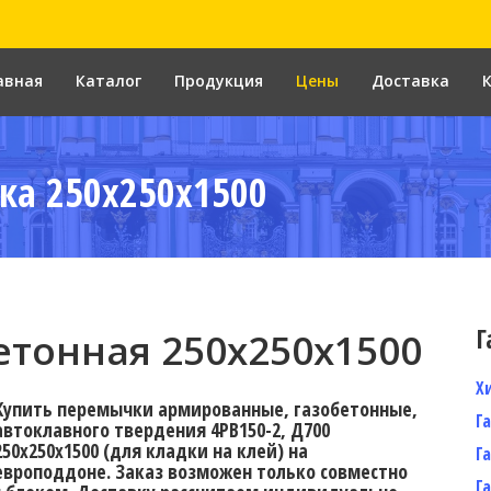
авная
Каталог
Продукция
Цены
Доставка
ка 250x250x1500
Г
тонная 250х250х1500
Х
Купить перемычки армированные, газобетонные,
Г
автоклавного твердения 4PB150-2, Д700
250х250х1500 (для кладки на клей) на
Г
европоддоне. Заказ возможен только совместно
Г