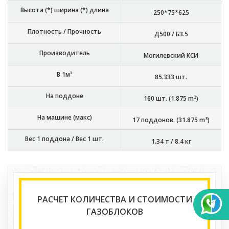
Высота (*) ширина (*) длина
250*75*625
Плотность / Прочность
Д500 / Б3.5
Производитель
Могилевский КСИ
В 1м³
85.333
шт.
На поддоне
3
160
шт. (
1.875
m
)
На машине (макс)
3
17
поддонов. (
31.875
m
)
Вес 1 поддона / Вес 1 шт.
1.34 т
/
8.4 кг
РАСЧЕТ КОЛИЧЕСТВА И СТОИМОСТИ
ГАЗОБЛОКОВ