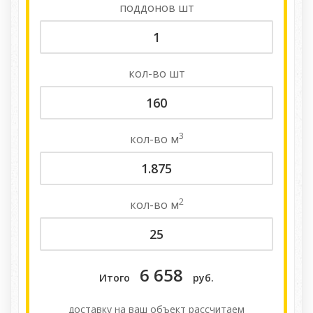
поддонов
шт
кол-во
шт
3
кол-во
м
2
кол-во
м
6 658
Итого
руб.
доставку на ваш объект расcчитаем