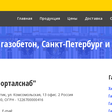
Главная
Продукция
Цены
Доставка
газобетон, Санкт-Петербург и
Г
Порталснаб"
Х
тик, ул. Комсомольская, 13 офис. 2 Россия
Г
0, ОГРН - 1226700000416
Г
Г
E-mail: