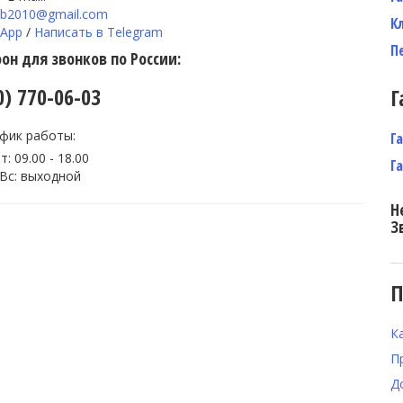
ab2010@gmail.com
К
sApp
/
Написать в Telegram
П
н для звонков по России:
0) 770-06-03
Г
фик работы:
Г
т: 09.00 - 18.00
Г
 Вс: выходной
Н
З
П
К
П
Д