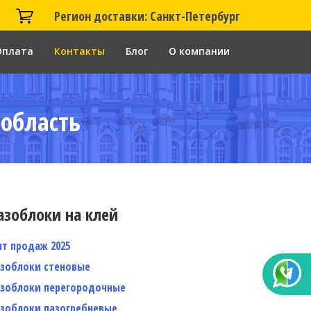
Регион доставки: Санкт-Петербург
Оплата
Контакты
Блог
О компании
 область
азоблоки на клей
ит продаж 2025
азоблоки стеновые
азоблоки перегородочные
азоблоки пазогребневые