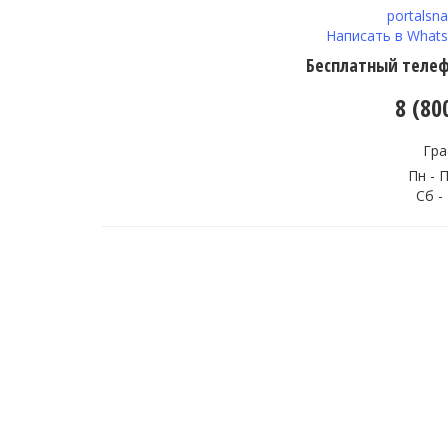
portalsn
Написать в What
Бесплатный телефо
8 (80
Гра
Пн - П
Сб -