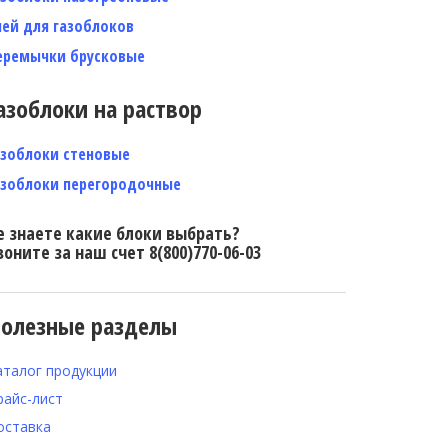
лей для газоблоков
еремычки брусковые
азоблоки на раствор
азоблоки стеновые
азоблоки перегородочные
е знаете какие блоки выбрать?
воните за наш счет 8(800)770-06-03
олезные разделы
аталог продукции
райс-лист
оставка