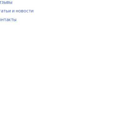
тзывы
татьи и новости
онтакты