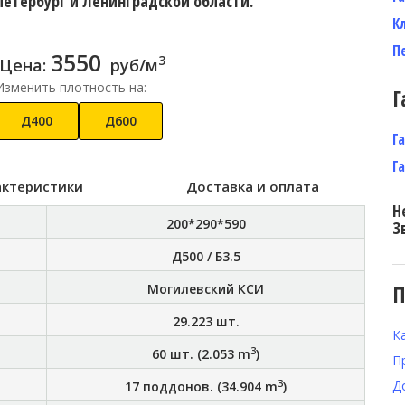
Петербург и Ленинградской области.
К
П
3550
3
Цена:
руб/м
Изменить плотность на:
Г
Д400
Д600
Г
Г
актеристики
Доставка и оплата
Н
200*290*590
З
Д500 / Б3.5
П
Могилевский КСИ
29.223
шт.
К
3
60
шт. (
2.053
m
)
П
3
Д
17
поддонов. (
34.904
m
)