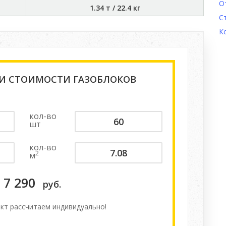
О
1.34 т
/
22.4 кг
С
К
 И СТОИМОСТИ ГАЗОБЛОКОВ
кол-во
шт
кол-во
2
м
7 290
руб.
кт расcчитаем индивидуально!