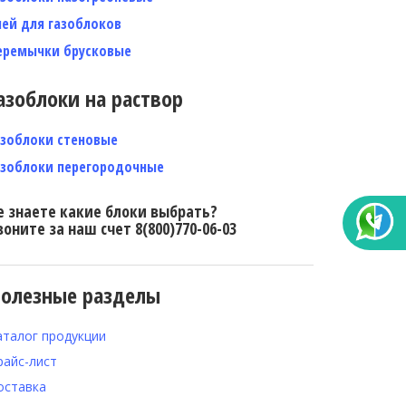
лей для газоблоков
еремычки брусковые
азоблоки на раствор
азоблоки стеновые
азоблоки перегородочные
е знаете какие блоки выбрать?
воните за наш счет 8(800)770-06-03
олезные разделы
аталог продукции
райс-лист
оставка