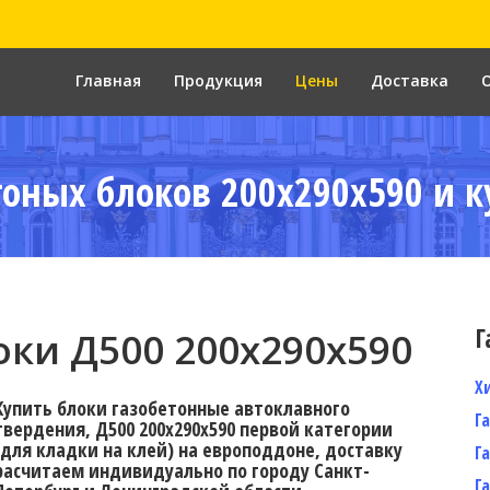
Главная
Продукция
Цены
Доставка
тоных блоков 200x290x590 и к
Г
ки Д500 200x290x590
Х
Купить блоки газобетонные автоклавного
Г
твердения, Д500 200x290x590 первой категории
(для кладки на клей) на европоддоне, доставку
Г
расчитаем индивидуально по городу Санкт-
Г