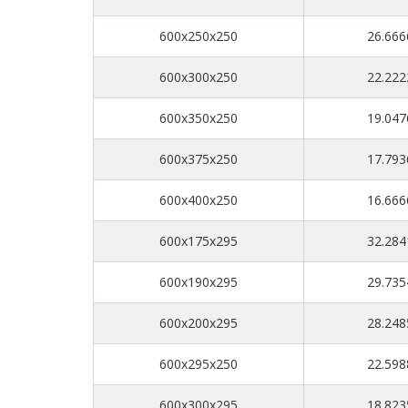
600x250x250
26.666
600x300x250
22.222
600x350x250
19.047
600x375x250
17.793
600x400x250
16.666
600x175x295
32.284
600x190x295
29.735
600x200x295
28.248
600x295x250
22.598
600x300x295
18.823