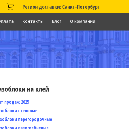
Регион доставки: Санкт-Петербург
Оплата
Контакты
Блог
О компании
азоблоки на клей
ит продаж 2025
азоблоки стеновые
азоблоки перегородочные
азоблоки пазогребневые