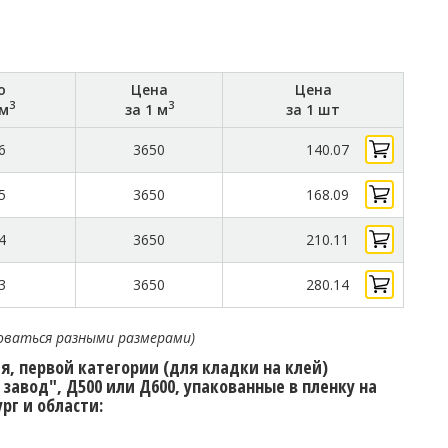
о
Цена
Цена
3
3
 м
за 1 м
за 1 шт
6
3650
140.07
5
3650
168.09
4
3650
210.11
3
3650
280.14
оваться разными размерами)
, первой категории (для кладки на клей)
авод", Д500 или Д600, упакованные в пленку на
рг и области: