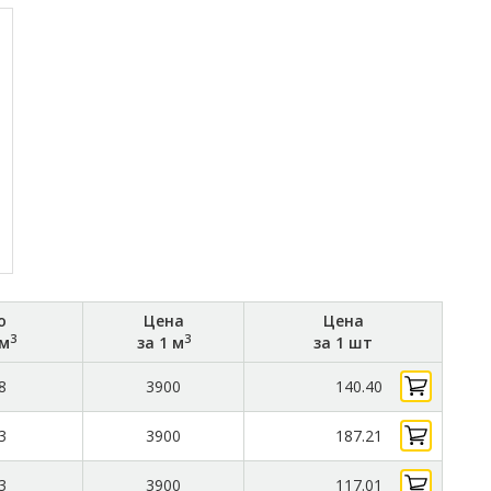
о
Цена
Цена
3
3
 м
за 1 м
за 1 шт
8
3900
140.40
3
3900
187.21
3
3900
117.01