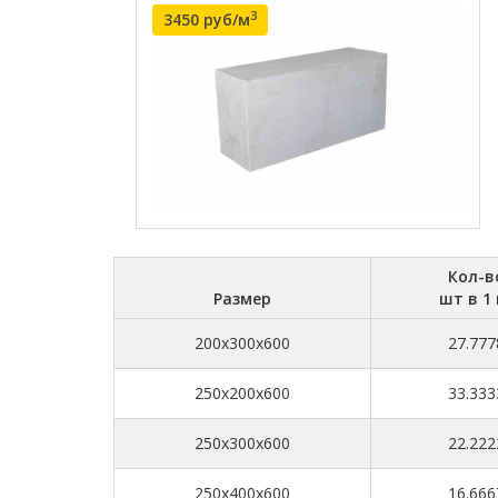
3
3450 руб/м
Кол-в
Размер
шт в 1
200x300x600
27.777
250x200x600
33.333
250x300x600
22.222
250x400x600
16.666