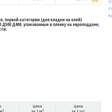
О
С
К
, первой категории (для кладки на клей)
 Д500 Д400, упакованные в пленку на европоддоне,
сти:
о
Цена
Цена
3
3
 м
за 1 м
за 1 шт