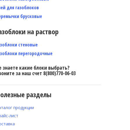
лей для газоблоков
еремычки брусковые
азоблоки на раствор
азоблоки стеновые
азоблоки перегородочные
е знаете какие блоки выбрать?
воните за наш счет 8(800)770-06-03
олезные разделы
аталог продукции
райс-лист
оставка