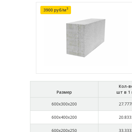
3
3900 руб/м
Кол-в
Размер
шт в 1
600x300x200
27.777
600x400x200
20.833
600x200x250
33.333