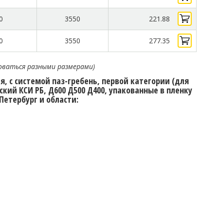
0
3550
221.88
0
3550
277.35
оваться разными размерами)
, с системой паз-гребень, первой категории (для
кий КСИ РБ, Д600 Д500 Д400, упакованные в пленку
Петербург и области: