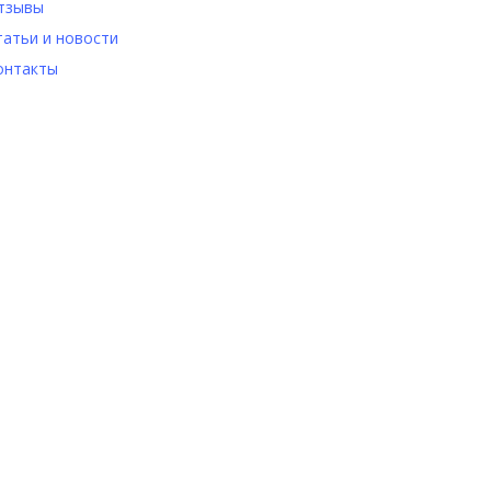
тзывы
татьи и новости
онтакты