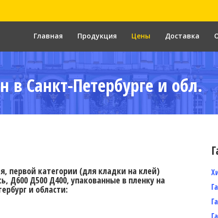
Главная
Продукция
Цены
Доставка
н в Санкт-Петербурге и обл.
Г
, первой категории (для кладки на клей)
Х
ь, Д600 Д500 Д400, упакованные в пленку на
Г
ербург и области:
Г
Г