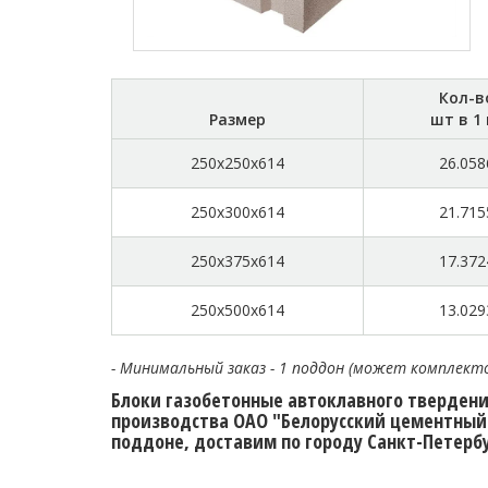
Кол-в
Размер
шт в 1
250x250x614
26.058
250x300x614
21.715
250x375x614
17.372
250x500x614
13.029
- Минимальный заказ - 1 поддон (может комплект
Блоки газобетонные автоклавного твердения
производства ОАО "Белорусский цементный з
поддоне, доставим по городу Санкт-Петербу