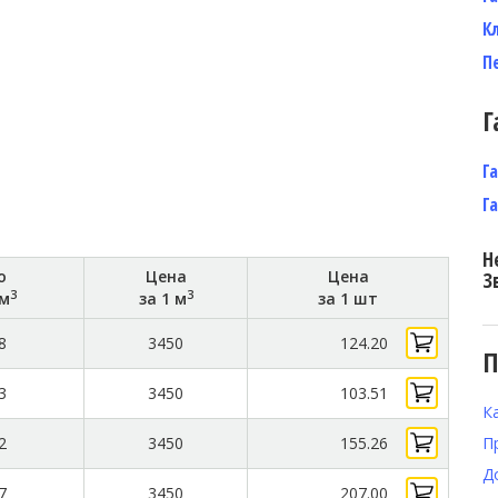
К
П
Г
Г
Г
Н
о
Цена
Цена
З
3
3
 м
за 1 м
за 1 шт
8
3450
124.20
П
3
3450
103.51
К
П
2
3450
155.26
Д
7
3450
207.00