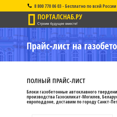
8 800 770 06 03 - Бесплатно по всей России
ПОРТАЛСНАБ.РУ
Строим будущее вместе!
Прайс-лист на газобето
ПОЛНЫЙ ПРАЙС-ЛИСТ
Блоки газобетонные автоклавного твердения
производства Газосиликат-Могилев, Беларус
европоддоне, доставим по городу Санкт-Пет