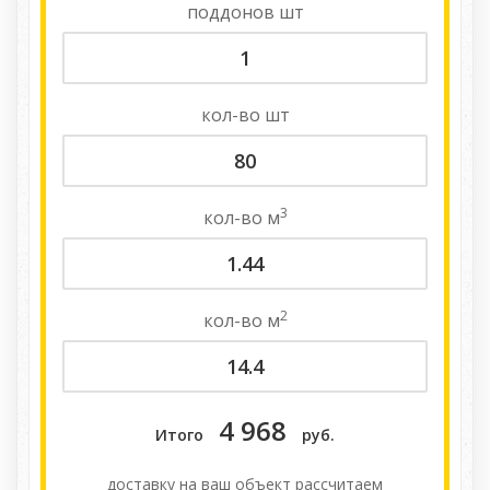
поддонов
шт
кол-во
шт
3
кол-во
м
2
кол-во
м
4 968
Итого
руб.
доставку на ваш объект расcчитаем