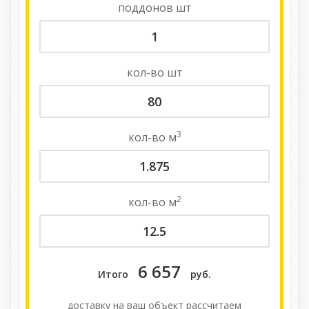
поддонов
шт
кол-во
шт
3
кол-во
м
2
кол-во
м
6 657
Итого
руб.
доставку на ваш объект расcчитаем