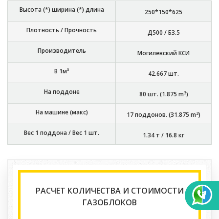
Высота (*) ширина (*) длина
250*150*625
Плотность / Прочность
Д500 / Б3.5
Производитель
Могилевский КСИ
В 1м³
42.667
шт.
На поддоне
3
80
шт. (
1.875
m
)
На машине (макс)
3
17
поддонов. (
31.875
m
)
Вес 1 поддона / Вес 1 шт.
1.34 т
/
16.8 кг
РАСЧЕТ КОЛИЧЕСТВА И СТОИМОСТИ
ГАЗОБЛОКОВ