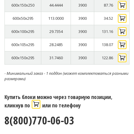
600x150x250
44.4444
3900
87.76
600x50x295
113.0000
3900
34.52
600x100x295
29.7354
3900
131.16
600x105x295
28.2485
3900
138.07
600x150x295
31.7460
3900
122.86
- Минимальный заказ - 1 поддон (может комплектоваться разными
размерами)
Купить блоки можно через товарную позиции,
кликнув по
или по телефону
8(800)770-06-03