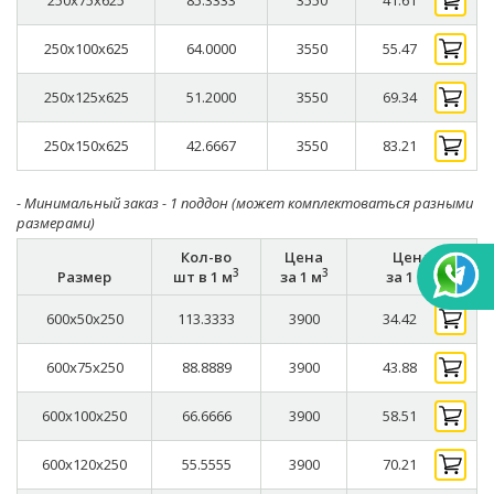
250x75x625
85.3333
3550
41.61
250x100x625
64.0000
3550
55.47
250x125x625
51.2000
3550
69.34
250x150x625
42.6667
3550
83.21
- Минимальный заказ - 1 поддон (может комплектоваться разными
размерами)
Кол-во
Цена
Цена
3
3
Размер
шт в 1 м
за 1 м
за 1 шт
600x50x250
113.3333
3900
34.42
600x75x250
88.8889
3900
43.88
600x100x250
66.6666
3900
58.51
600x120x250
55.5555
3900
70.21